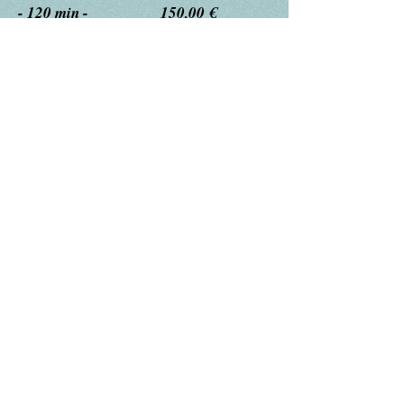
- 120 min - 150,00 €
Gesichts Entspannungsmassage :
- 30 min - 45,00 €
- 45 min - 63,00 €
Lifting Gesichtsmassage :
- 90 min - 130,00 €
- 105 min - 150,00 € (
mit