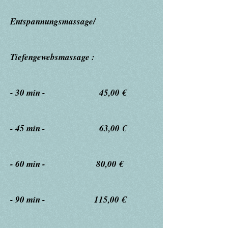
Entspannungsmassage/
Tiefengewebsmassage :
- 30 min - 45,00 €
- 45 min - 63,00 €
- 60 min - 80,00 €
- 90 min - 115,00 €